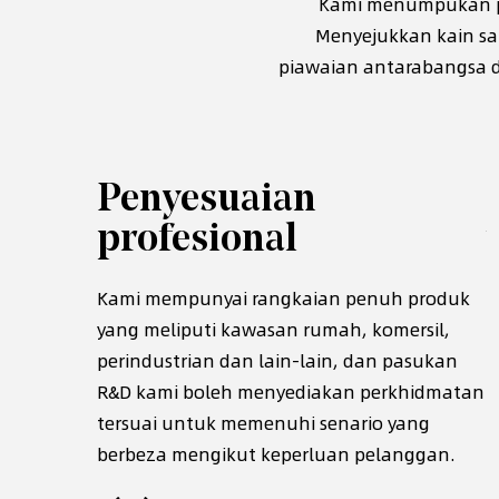
Kami menumpukan pa
Menyejukkan kain sa
piawaian antarabangsa da
Penyesuaian
profesional
hunan lebih
iber, kami
Kami mempunyai rangkaian penuh produk
K
anggan
yang meliputi kawasan rumah, komersil,
p
embelian
perindustrian dan lain-lain, dan pasukan
R
R&D kami boleh menyediakan perkhidmatan
f
tersuai untuk memenuhi senario yang
b
berbeza mengikut keperluan pelanggan.
p