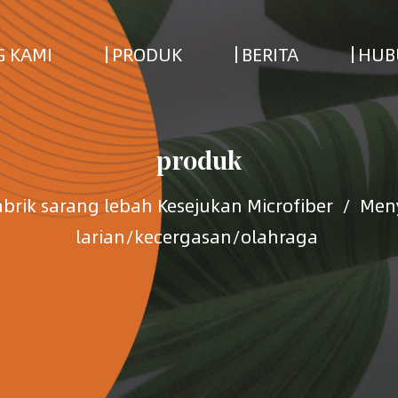
 KAMI
PRODUK
BERITA
HUB
produk
abrik sarang lebah Kesejukan Microfiber
/
Meny
larian/kecergasan/olahraga