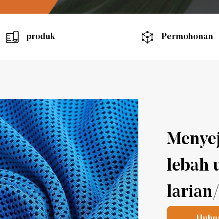
produk
Permohonan
Menyej
lebah 
larian
Hubu