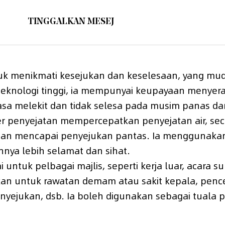
TINGGALKAN MESEJ
tuk menikmati kesejukan dan keselesaan, yang m
erteknologi tinggi, ia mempunyai keupayaan meny
sa melekit dan tidak selesa pada musim panas da
 penyejatan mempercepatkan penyejatan air, se
 mencapai penyejukan pantas. Ia menggunakan te
ya lebih selamat dan sihat.
 untuk pelbagai majlis, seperti kerja luar, acara
akan untuk rawatan demam atau sakit kepala, penc
ejukan, dsb. Ia boleh digunakan sebagai tuala pe