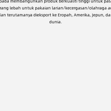
da membangunkan produk berkualiti tinggi untuk pasar
rang lebah untuk pakaian larian/kecergasan/olahraga
a
n terutamanya dieksport ke Eropah, Amerika, Jepun, dan 
dunia.
Kekuatan R&D
Kualit
teknikal yang kukuh
boleh 
ami mempunyai tumpuan jangka panjang
Dengan tekno
ada inovasi teknologi, dengan pasukan
sistem kawala
&D profesional, dan boleh membangunkan
dapat memast
abrik dan produk tekstil berprestasi tinggi
air, tidak ber
aharu sebagai tindak balas kepada
produk lain 
ermintaan pasaran.
pengguna.