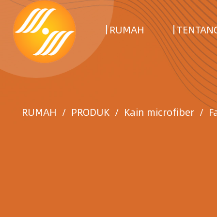
RUMAH
TENTANG
RUMAH
/
PRODUK
/
Kain microfiber
/
F