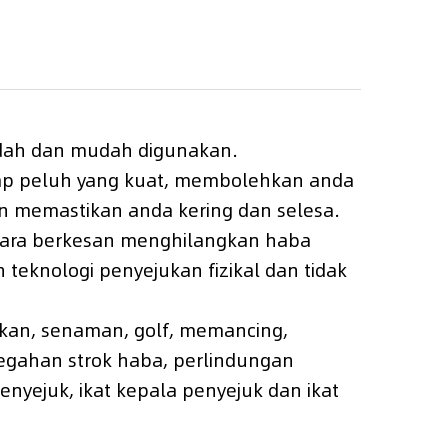
udah dan mudah digunakan.
erap peluh yang kuat, membolehkan anda
n memastikan anda kering dan selesa.
cara berkesan menghilangkan haba
knologi penyejukan fizikal dan tidak
 sukan, senaman, golf, memancing,
egahan strok haba, perlindungan
nyejuk, ikat kepala penyejuk dan ikat