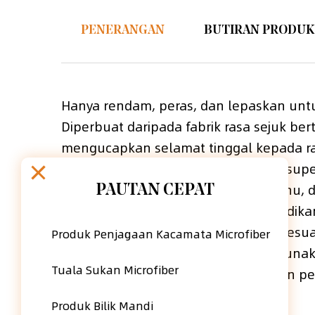
PENERANGAN
BUTIRAN PRODUK
Hanya rendam, peras, dan lepaskan un
Diperbuat daripada fabrik rasa sejuk b
mengucapkan selamat tinggal kepada ra
Penggunaan bahan mesh bernafas super
permukaan badan, menurunkan suhu, dan
PAUTAN CEPAT
mempunyai komponen kimia, menjadikann
Fabrik sarang lebah Penyejuk kami sesuai
Produk Penjagaan Kacamata Microfiber
perkhemahan, dll. Ia juga boleh digun
Tuala Sukan Microfiber
matahari, penyerapan lembapan dan peny
leher.
Produk Bilik Mandi