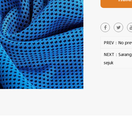
PREV：No prev
NEXT：Sarang l
sejuk