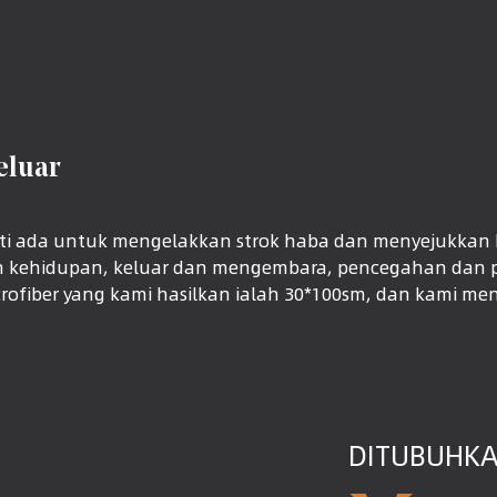
eluar
sti ada untuk mengelakkan strok haba dan menyejukkan 
an kehidupan, keluar dan mengembara, pencegahan dan p
crofiber yang kami hasilkan ialah 30*100sm, dan kami m
DITUBUHKA