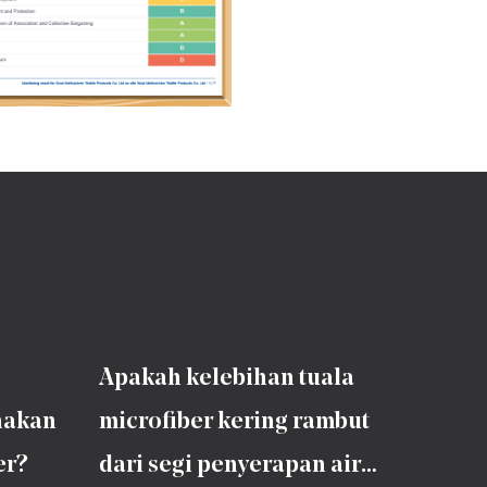
Apakah kelebihan tuala
nakan
microfiber kering rambut
er?
dari segi penyerapan air