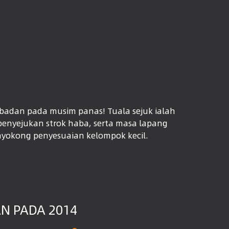
badan pada musim panas! Tuala sejuk ialah
enyejukan strok haba, serta masa lapang
enyokong penyesuaian kelompok kecil.
N PADA 2014