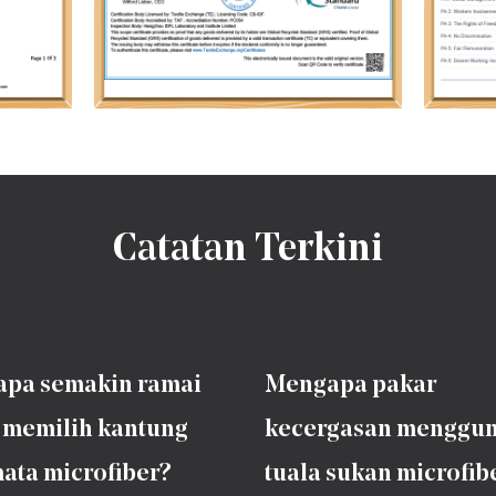
Catatan Terkini
pa semakin ramai
Mengapa pakar
 memilih kantung
kecergasan menggu
ata microfiber?
tuala sukan microfib