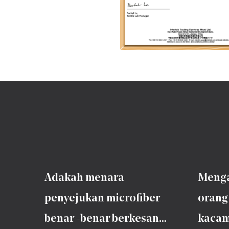
Adakah menara
Menga
penyejukan microfiber
orang
benar -benar berkesan
kacam