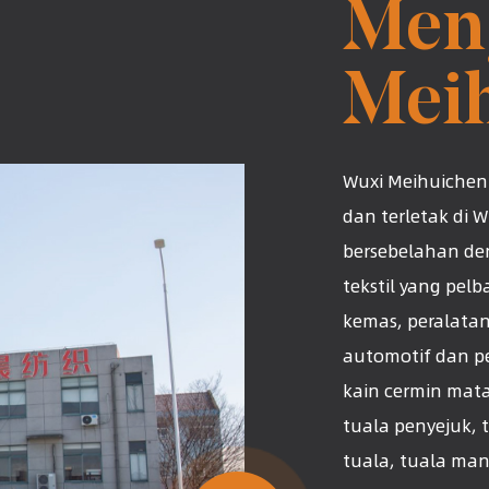
Men
Mei
Wuxi Meihuichen 
dan terletak di 
bersebelahan de
tekstil yang pel
kemas, peralatan
automotif dan p
kain cermin mat
tuala penyejuk, 
tuala, tuala man