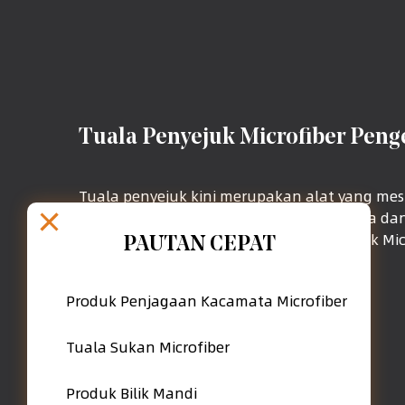
Tuala Penyejuk Microfiber Peng
Tuala penyejuk kini merupakan alat yang me
tuala sukan yang berfungsi untuk bekerja d
dan kecergasan. Saiz biasa tuala penyejuk Mi
PAUTAN CEPAT
Produk Penjagaan Kacamata Microfiber
Tuala Sukan Microfiber
Produk Bilik Mandi