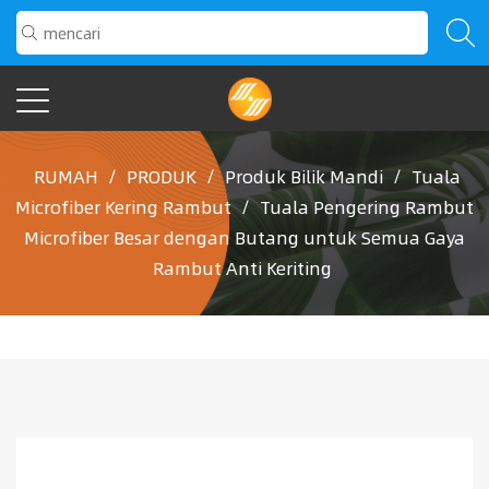
RUMAH
/
PRODUK
/
Produk Bilik Mandi
/
Tuala
Microfiber Kering Rambut
/
Tuala Pengering Rambut
Microfiber Besar dengan Butang untuk Semua Gaya
Rambut Anti Keriting